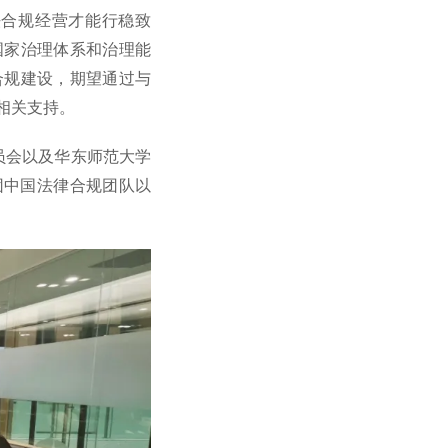
法合规经营才能行稳致
国家治理体系和治理能
合规建设，期望通过与
相关支持。
委员会以及华东师范大学
团中国法律合规团队以