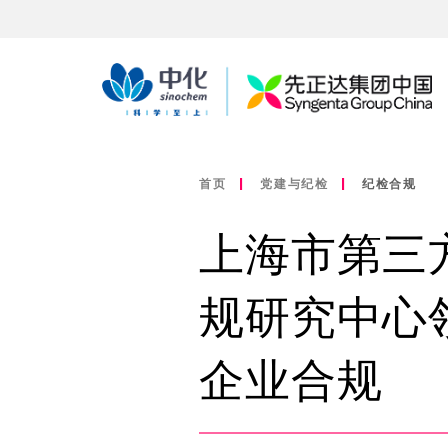
首页
党建与纪检
纪检合规
上海市第三
规研究中心
企业合规