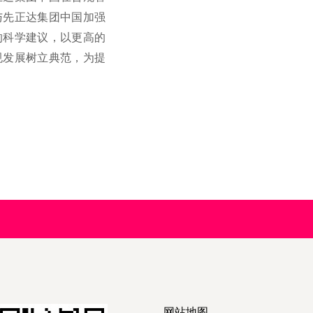
与先正达集团中国加强
的科学建议，以更高的
规发展树立典范，为提
网站地图