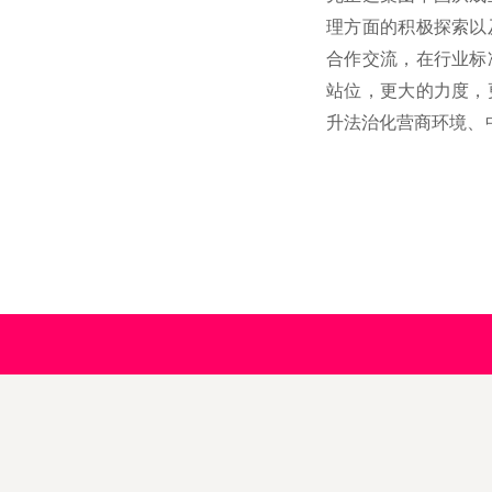
理方面的积极探索以
合作交流，在行业标
站位，更大的力度，
升法治化营商环境、