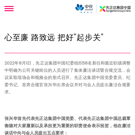
心至廉 路致远 把好”起步关”
2022年8月1日，先正达集团中国纪委组织58名新任和最近职级调整
中明确为公司关键岗位的人员进行了集体廉洁谈话暨合规交流，会
议采取现场会和视频会的形式召开。先正达集团中国党委委员、纪
委书记、首席合规官张兴华出席会议并对与会人员提出廉洁合规要
求。
张兴华首先代表先正达集团中国党委、代表先正达集团中国总裁覃
衡德对大家履新以及承担更为重要的职责使命表示祝贺，他在廉洁
谈话中向与会人员提出五点要求：