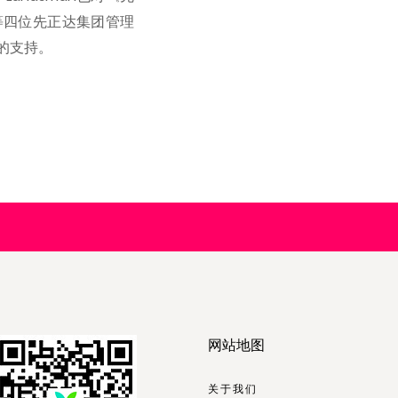
等四位先正达集团管理
的支持。
网站地图
关于我们