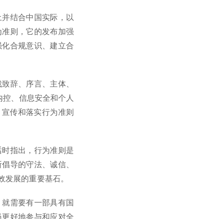
土并结合中国实际，以
为准则，它的发布加强
强化合规意识、建立合
裁致辞、序言、主体、
内控、信息安全和个人
、宣传和落实行为准则
话时指出，行为准则是
所倡导的守法、诚信、
效发展的重要基石。
，就需要有一部具有国
员更好地参与和应对全