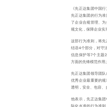
《先正达集团中国行
先正达集团的行为准
了企业合规管理、为
规文化，保障企业实
这部行为准则，将先
结语4个部分，对守
信息保护等7个主题
方面的先锋模范作用
先正达集团领导团队
优秀企业最重要的规
透明，安全、包容、
他表示，先正达集团
际化水准的行为准则