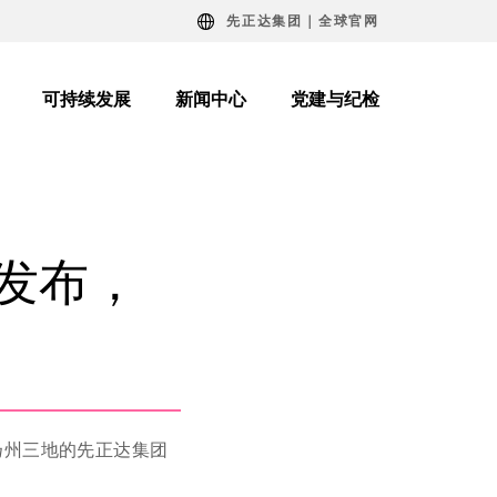
先正达集团｜全球官网
可持续发展
新闻中心
党建与纪检
发布，
扬州三地的先正达集团