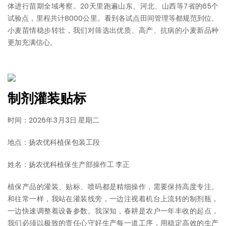
体进行苗期全域考察。20天里跑遍山东、河北、山西等7省的65个
试验点，里程共计8000公里。看到各试点田间管理等都规范到位、
小麦苗情稳步转壮，我们对筛选出优质、高产、抗病的小麦新品种
更加充满信心。
制剂灌装贴标
时间：2026年3月3日 星期二
地点：扬农优科植保包装工段
姓名：扬农优科植保生产部操作工 李正
植保产品的灌装、贴标、喷码都是精细操作，需要保持高度专注。
和往常一样，我站在灌装线旁，一边注视着机台上流转的制剂瓶，
一边快速调整着设备参数。我深知，春耕是农户一年丰收的起点，
我们必须以极致的责任心守好生产每一道工序，用稳定高效的生产