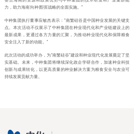
整合海南的资源和政策优势与中种集团的技术研发和产业集群能
力，助力海南‘向种图强’战略的全面实施。”
中种集团执行董事应敏杰表示：“南繁硅谷是中国种业发展的关键支
点。本次活动不仅展示了中种集团在种业现代化和产业链建设上的
最新成果，更通过各方力量的汇聚，为推动种业现代化和保障粮食
安全注入了新的动能。”
此次活动的成功举办，为“南繁硅谷”建设和种业现代化发展奠定了坚
实基础。未来，中种集团将继续深化政企学研合作，加速种业科技
创新与成果转化，以更高质量的种业解决方案为粮食安全与农业可
持续发展贡献力量。