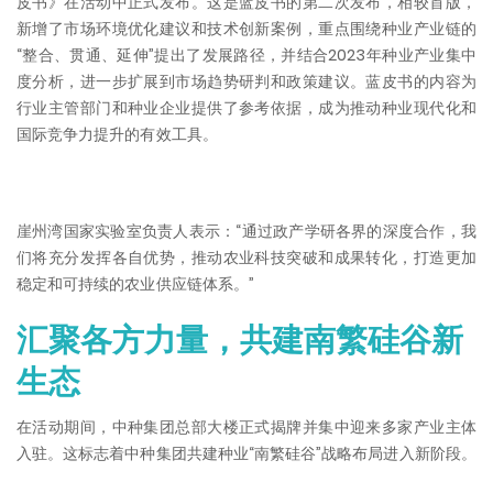
皮书》在活动中正式发布。这是蓝皮书的第二次发布，相较首版，
新增了市场环境优化建议和技术创新案例，重点围绕种业产业链的
“整合、贯通、延伸”提出了发展路径，并结合2023年种业产业集中
度分析，进一步扩展到市场趋势研判和政策建议。蓝皮书的内容为
行业主管部门和种业企业提供了参考依据，成为推动种业现代化和
国际竞争力提升的有效工具。
崖州湾国家实验室负责人表示：“通过政产学研各界的深度合作，我
们将充分发挥各自优势，推动农业科技突破和成果转化，打造更加
稳定和可持续的农业供应链体系。”
汇聚各方力量，共建南繁硅谷新
生态
在活动期间，中种集团总部大楼正式揭牌并集中迎来多家产业主体
入驻。这标志着中种集团共建种业“南繁硅谷”战略布局进入新阶段。